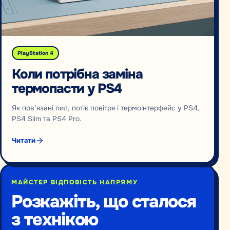
PlayStation 4
Коли потрібна заміна
термопасти у PS4
Як пов’язані пил, потік повітря і термоінтерфейс у PS4,
PS4 Slim та PS4 Pro.
Читати
МАЙСТЕР ВІДПОВІСТЬ НАПРЯМУ
Розкажіть, що сталося
з технікою