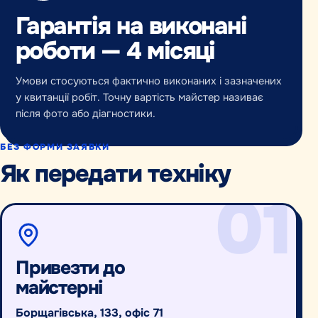
Гарантія на виконані
роботи — 4 місяці
Умови стосуються фактично виконаних і зазначених
у квитанції робіт. Точну вартість майстер називає
після фото або діагностики.
БЕЗ ФОРМИ ЗАЯВКИ
Як передати техніку
01
Привезти до
майстерні
Борщагівська, 133, офіс 71